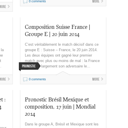
More
0 comments
More
Composition Suisse France |
Groupe E | 20 juin 2014
C’est véritablement le match décisif dans ce
 la
groupe E : Suisse – France, le 20 juin 2014.
ne
Les deux équipes ont gagné leur premier
t
match avec plus ou moins de mal : la France
Pronostic
.
a dominé largement son adversaire le...
More
More
0 comments
t :
Pronostic Brésil Mexique et
4
composition, 17 juin | Mondial
2014
Dans le groupe A, Brésil et Mexique sont les
pour