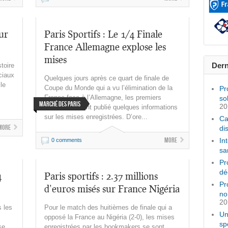
ur
Paris Sportifs : Le 1/4 Finale
France Allemagne explose les
mises
Dern
toire
ociaux
Quelques jours après ce quart de finale de
le
Coupe du Monde qui a vu l’élimination de la
Pr
France face à l’Allemagne, les premiers
so
Marché des paris
20
bookmakers ont publié quelques informations
sur les mises enregistrées. D’ore...
Ca
More
di
More
In
0 comments
sa
Pr
dé
4
Paris sportifs : 2.37 millions
Pr
d’euros misés sur France Nigéria
no
20
 les
Pour le match des huitièmes de finale qui a
Un
opposé la France au Nigéria (2-0), les mises
sp
se
enregistrées par les bookmakers se sont