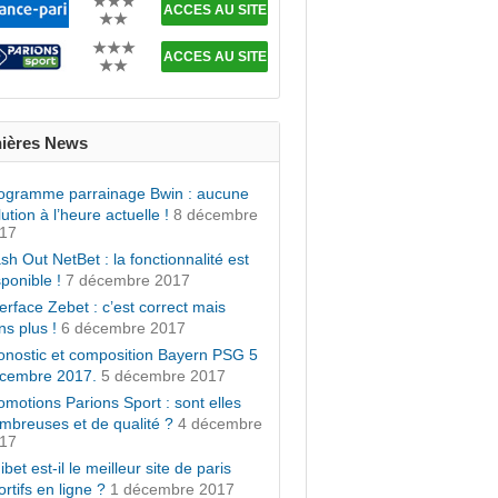
★★★
ACCES AU SITE
★★
★★★
ACCES AU SITE
★★
ières News
ogramme parrainage Bwin : aucune
lution à l’heure actuelle !
8 décembre
17
sh Out NetBet : la fonctionnalité est
sponible !
7 décembre 2017
terface Zebet : c’est correct mais
ns plus !
6 décembre 2017
onostic et composition Bayern PSG 5
cembre 2017.
5 décembre 2017
omotions Parions Sport : sont elles
mbreuses et de qualité ?
4 décembre
17
ibet est-il le meilleur site de paris
ortifs en ligne ?
1 décembre 2017