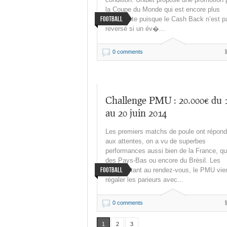
la Coupe du Monde qui est encore plus
Football
séduisante puisque le Cash Back n’est p
reversé si un év�...
0 comments
Challenge PMU : 20.000€ du 
au 20 juin 2014
Les premiers matchs de poule ont répon
aux attentes, on a vu de superbes
performances aussi bien de la France, q
des Pays-Bas ou encore du Brésil. Les
Football
favoris étant au rendez-vous, le PMU vie
régaler les parieurs avec...
0 comments
1
2
3