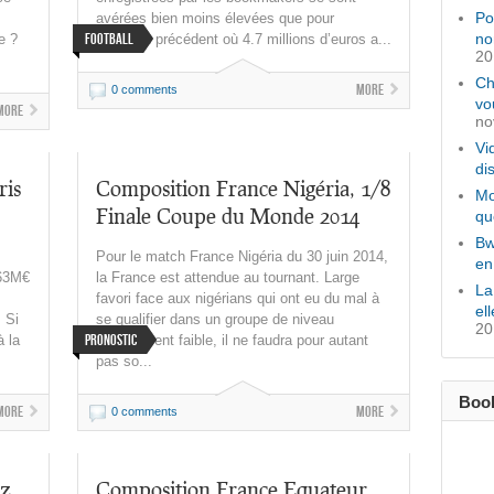
Po
avérées bien moins élevées que pour
Football
no
e ?
le match précédent où 4.7 millions d’euros a...
20
Ch
More
0 comments
vo
More
no
Vi
di
ris
Composition France Nigéria, 1/8
Mo
Finale Coupe du Monde 2014
qu
Bw
Pour le match France Nigéria du 30 juin 2014,
en
163M€
la France est attendue au tournant. Large
La
favori face aux nigérians qui ont eu du mal à
el
 Si
se qualifier dans un groupe de niveau
20
Pronostic
 la
relativement faible, il ne faudra pour autant
pas so...
Boo
More
More
0 comments
ez
Composition France Equateur,