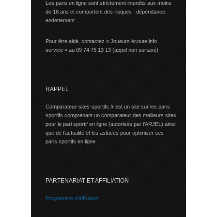
Les paris en ligne sont strictement interdits aux moins
de 18 ans et comportent des risques : dépendance,
endettement…
Pour être aidé, contactez « Joueurs écoute info
service » au 09 74 75 13 13 (appel non surtaxé)
RAPPEL
Comparateur-sites-sportifs.fr est un site sur les paris
sportifs comprenant un comparateur des meilleurs sites
pour le pari sportif en ligne (autorisés par l’ARJEL) ainsi
que de l’actualité et les astuces pour optimiser ses
paris sportifs en ligne.
PARTENARIAT ET AFFILIATION
Programme d’affiliation