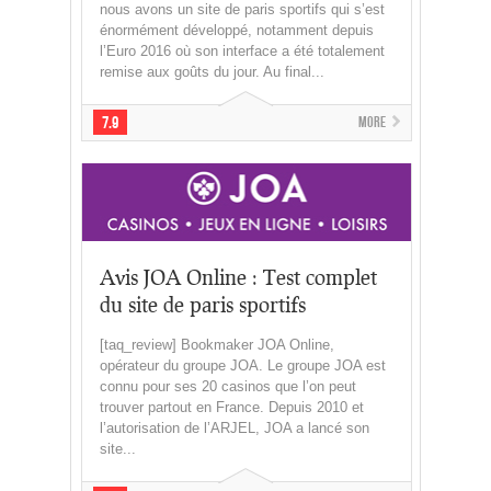
nous avons un site de paris sportifs qui s’est
énormément développé, notamment depuis
l’Euro 2016 où son interface a été totalement
remise aux goûts du jour. Au final...
7.9
More
Avis JOA Online : Test complet
du site de paris sportifs
[taq_review] Bookmaker JOA Online,
opérateur du groupe JOA. Le groupe JOA est
connu pour ses 20 casinos que l’on peut
trouver partout en France. Depuis 2010 et
l’autorisation de l’ARJEL, JOA a lancé son
site...