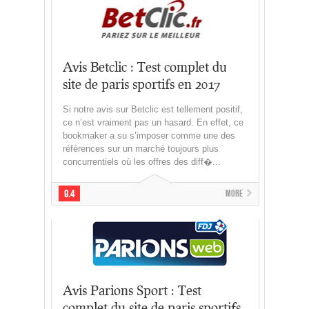
Avis Betclic : Test complet du
site de paris sportifs en 2017
Si notre avis sur Betclic est tellement positif,
ce n’est vraiment pas un hasard. En effet, ce
bookmaker a su s’imposer comme une des
références sur un marché toujours plus
concurrentiels où les offres des diff�...
9.4
More
Avis Parions Sport : Test
complet du site de paris sportifs