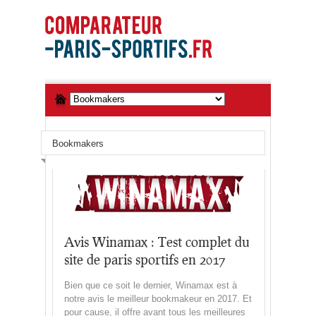
Bookmakers
Avis Winamax : Test complet du
site de paris sportifs en 2017
Bien que ce soit le dernier, Winamax est à
notre avis le meilleur bookmakeur en 2017. Et
pour cause, il offre avant tous les meilleures