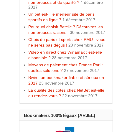
nombreuses et de qualité ?
4 décembre
2017
Unibet est-il le meilleur site de paris
sportifs en ligne ?
1 décembre 2017
Pourquoi choisir Betclic ? Découvrez les
nombreuses raisons !
30 novembre 2017
Choix de paris et sports chez PMU : vous
ne serez pas déçus !
29 novembre 2017
Vidéo en direct chez Winamax : est-elle
disponible ?
28 novembre 2017
Moyens de paiement chez France Pari :
quelles solutions ?
27 novembre 2017
Bwin : un bookmaker fiable et sérieux en
2017
23 novembre 2017
La qualité des cotes chez NetBet est-elle
au rendez-vous ?
22 novembre 2017
Bookmakers 100% légaux (ARJEL)