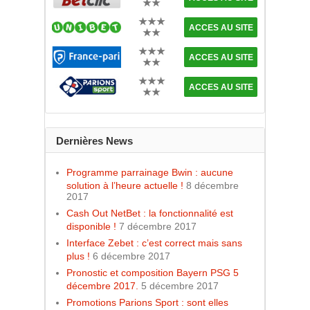
★★
★★★
ACCES AU SITE
★★
★★★
ACCES AU SITE
★★
★★★
ACCES AU SITE
★★
Dernières News
Programme parrainage Bwin : aucune
solution à l’heure actuelle !
8 décembre
2017
Cash Out NetBet : la fonctionnalité est
disponible !
7 décembre 2017
Interface Zebet : c’est correct mais sans
plus !
6 décembre 2017
Pronostic et composition Bayern PSG 5
décembre 2017.
5 décembre 2017
Promotions Parions Sport : sont elles