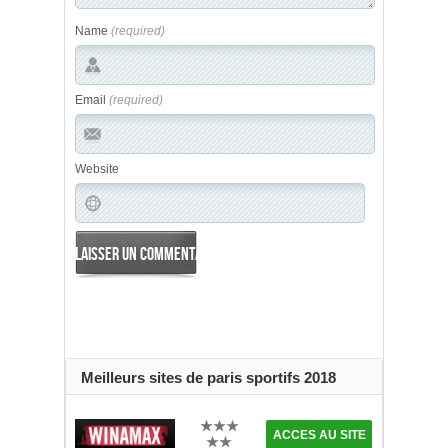
Name
(required)
Email
(required)
Website
Meilleurs sites de paris sportifs 2018
★★★
ACCES AU SITE
★★