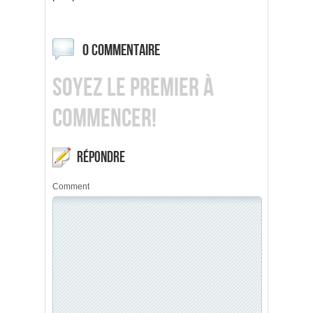
0 COMMENTAIRE
SOYEZ LE PREMIER À
COMMENCER!
RÉPONDRE
Comment