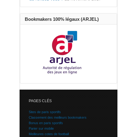
Bookmakers 100% légaux (ARJEL)
PAGES CLÉS
Sites de paris sportifs
Classement des meilleurs bookmakers
Bonus en paris sportifs
Parier sur mobile
Meilleures cotes de football