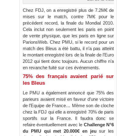
Chez FDJ, on a enregistré plus de 7.2M€ de
mises sur le match, contre 7M€ pour le
précédent record, la finale du Mondial 2010.
Cela inclut non seulement les paris en point
de vente physique, que les paris en ligne sur
ParionsWeb. Chez PMU, si le record pour un
match des Bleus a été battu, il n’a pas atteint
le montant enregistré lors de la finale de l’Euro
2012 qui tient donc toujours. Aucun chiffre n’a
en revanche fuité sur ces événements.
75% des français avaient parié sur
les Bleus
Le PMU a également annoncé que 75% des
parieurs avaient misé en faveur d’une victoire
de l’Equipe de France… Même son de cloche
chez la FDJ qui elle a enregistré 70% de paris
sportifs sur la France. Il faudra donc se
refaire éventuellement avec le
Challenge N°6
du PMU qui met 20.000€ en jeu
sur les