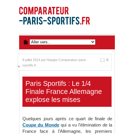
8 juillet 2014 par
l'équipe Comparateur-paris-
0
sportifs.fr.
Paris Sportifs : Le 1/4
Finale France Allemagne
explose les mises
Quelques jours après ce quart de finale de
Coupe du Monde
qui a vu l’élimination de la
France face à l’Allemagne, les premiers