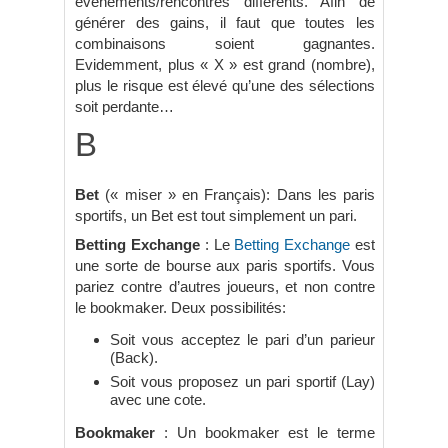
évènements/rencontres différents. Afin de
générer des gains, il faut que toutes les
combinaisons soient gagnantes.
Evidemment, plus « X » est grand (nombre),
plus le risque est élevé qu’une des sélections
soit perdante…
B
Bet
(« miser » en Français): Dans les paris
sportifs, un Bet est tout simplement un pari.
Betting
Exchange
: Le
Betting Exchange
est
une sorte de bourse aux paris sportifs. Vous
pariez contre d’autres joueurs, et non contre
le bookmaker. Deux possibilités:
Soit vous acceptez le pari d’un parieur
(Back).
Soit vous proposez un pari sportif (Lay)
avec une cote.
Bookmaker
: Un bookmaker est le terme