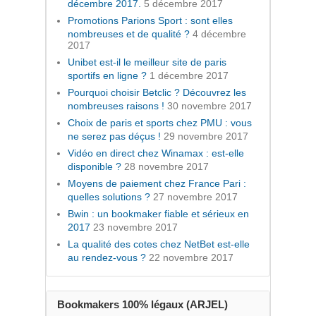
décembre 2017.
5 décembre 2017
Promotions Parions Sport : sont elles
nombreuses et de qualité ?
4 décembre
2017
Unibet est-il le meilleur site de paris
sportifs en ligne ?
1 décembre 2017
Pourquoi choisir Betclic ? Découvrez les
nombreuses raisons !
30 novembre 2017
Choix de paris et sports chez PMU : vous
ne serez pas déçus !
29 novembre 2017
Vidéo en direct chez Winamax : est-elle
disponible ?
28 novembre 2017
Moyens de paiement chez France Pari :
quelles solutions ?
27 novembre 2017
Bwin : un bookmaker fiable et sérieux en
2017
23 novembre 2017
La qualité des cotes chez NetBet est-elle
au rendez-vous ?
22 novembre 2017
Bookmakers 100% légaux (ARJEL)