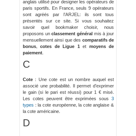
anglais utilisé pour designer les opérateurs de
paris sportifs. En France, seuls 9 opérateurs
sont agréés par l’ARJEL: ils sont tous
présentés sur ce site. Si vous souhaitez
savoir quel bookmaker choisir, nous
proposons un
classement général
mis à jour
mensuellement ainsi que des
comparatifs de
bonus
,
cotes de Ligue 1
et
moyens de
paiement
.
C
Cote
: Une cote est un nombre auquel est
associé une probabilité. Il permet d’exprimer
le gain (si le pari est réussi) pour 1 € misé.
Les cotes peuvent être exprimées sous
3
types
: la cote européenne, la cote anglaise &
la cote américaine.
D