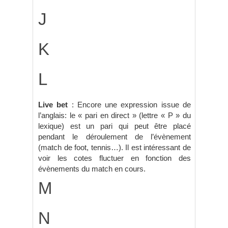
J
K
L
Live bet
: Encore une expression issue de
l’anglais: le « pari en direct » (lettre « P » du
lexique) est un pari qui peut être placé
pendant le déroulement de l’évènement
(match de foot, tennis…). Il est intéressant de
voir les cotes fluctuer en fonction des
évènements du match en cours.
M
N