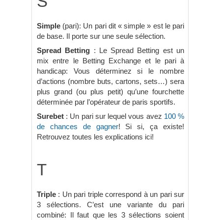
S
Simple
(pari): Un pari dit « simple » est le pari
de base. Il porte sur une seule sélection.
Spread Betting
: Le Spread Betting est un
mix entre le Betting Exchange et le pari à
handicap: Vous déterminez si le nombre
d’actions (nombre buts, cartons, sets…) sera
plus grand (ou plus petit) qu’une fourchette
déterminée par l’opérateur de paris sportifs.
Surebet
: Un pari sur lequel vous avez
100 %
de chances de gagner
! Si si, ça existe!
Retrouvez toutes les explications ici!
T
Triple
: Un pari triple correspond à un pari sur
3 sélections. C’est une variante du pari
combiné: Il faut que les 3 sélections soient