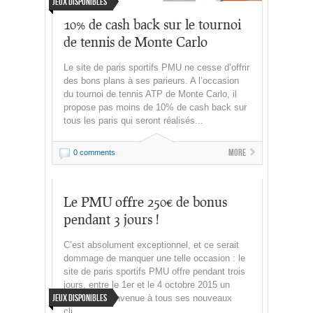
Jeux disponibles
10% de cash back sur le tournoi
de tennis de Monte Carlo
Le site de paris sportifs PMU ne cesse d’offrir
des bons plans à ses parieurs. A l’occasion
du tournoi de tennis ATP de Monte Carlo, il
propose pas moins de 10% de cash back sur
tous les paris qui seront réalisés...
More
0 comments
Le PMU offre 250€ de bonus
pendant 3 jours !
C’est absolument exceptionnel, et ce serait
dommage de manquer une telle occasion : le
site de paris sportifs PMU offre pendant trois
jours, entre le 1er et le 4 octobre 2015 un
Jeux disponibles
bonus de bienvenue à tous ses nouveaux
cli...