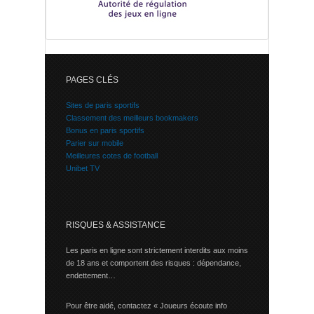
PAGES CLÉS
Sites de paris sportifs
Classement des meilleurs bookmakers
Bonus en paris sportifs
Parier sur mobile
Meilleures cotes de football
Unibet TV
RISQUES & ASSISTANCE
Les paris en ligne sont strictement interdits aux moins
de 18 ans et comportent des risques : dépendance,
endettement…
Pour être aidé, contactez « Joueurs écoute info