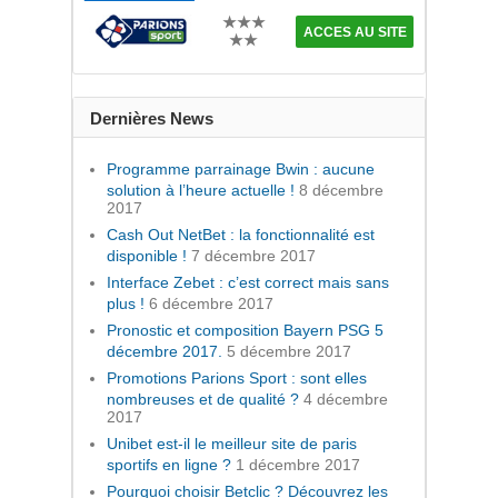
★★★
ACCES AU SITE
★★
Dernières News
Programme parrainage Bwin : aucune
solution à l’heure actuelle !
8 décembre
2017
Cash Out NetBet : la fonctionnalité est
disponible !
7 décembre 2017
Interface Zebet : c’est correct mais sans
plus !
6 décembre 2017
Pronostic et composition Bayern PSG 5
décembre 2017.
5 décembre 2017
Promotions Parions Sport : sont elles
nombreuses et de qualité ?
4 décembre
2017
Unibet est-il le meilleur site de paris
sportifs en ligne ?
1 décembre 2017
Pourquoi choisir Betclic ? Découvrez les