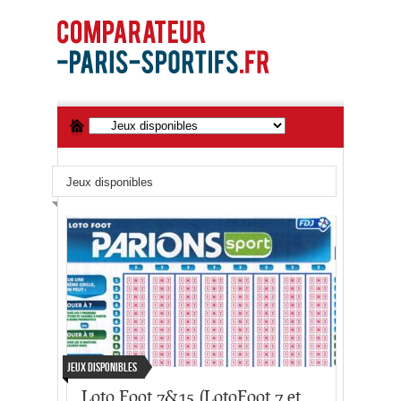
Jeux disponibles
Jeux disponibles
Loto Foot 7&15 (LotoFoot 7 et