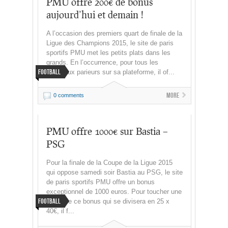
PMU offre 200€ de bonus
aujourd’hui et demain !
A l’occasion des premiers quart de finale de la
Ligue des Champions 2015, le site de paris
sportifs PMU met les petits plats dans les
grands. En l’occurrence, pour tous les
Football
nouveaux parieurs sur sa plateforme, il of...
More
0 comments
PMU offre 1000€ sur Bastia –
PSG
Pour la finale de la Coupe de la Ligue 2015
qui oppose samedi soir Bastia au PSG, le site
de paris sportifs PMU offre un bonus
exceptionnel de 1000 euros. Pour toucher une
Football
partie de ce bonus qui se divisera en 25 x
40€, il f...