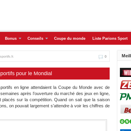
Bonus
Conseils
Coupe du monde
Liste Parions Sport
Meil
portifs.fr.
0
ortifs pour le Mondial
sportifs en ligne attendaient la Coupe du Monde avec de
semaines après l’ouverture du marché des jeux en ligne,
ent placés sur la compétition. Quand on sait que la saison
ons, on pouvait largement s’attendre à voir les chiffres de