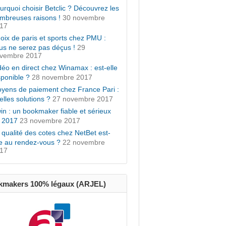
urquoi choisir Betclic ? Découvrez les
mbreuses raisons !
30 novembre
17
oix de paris et sports chez PMU :
us ne serez pas déçus !
29
vembre 2017
déo en direct chez Winamax : est-elle
sponible ?
28 novembre 2017
yens de paiement chez France Pari :
elles solutions ?
27 novembre 2017
in : un bookmaker fiable et sérieux
 2017
23 novembre 2017
 qualité des cotes chez NetBet est-
le au rendez-vous ?
22 novembre
17
kmakers 100% légaux (ARJEL)