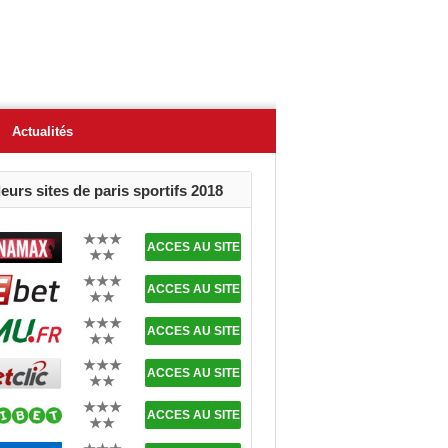
Actualités
leurs sites de paris sportifs 2018
★★★
ACCES AU SITE
★★
★★★
ACCES AU SITE
★★
★★★
ACCES AU SITE
★★
★★★
ACCES AU SITE
★★
★★★
ACCES AU SITE
★★