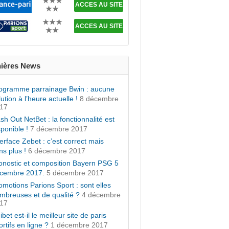
★★★
ACCES AU SITE
★★
★★★
ACCES AU SITE
★★
ières News
ogramme parrainage Bwin : aucune
lution à l’heure actuelle !
8 décembre
17
sh Out NetBet : la fonctionnalité est
sponible !
7 décembre 2017
terface Zebet : c’est correct mais
ns plus !
6 décembre 2017
onostic et composition Bayern PSG 5
cembre 2017.
5 décembre 2017
omotions Parions Sport : sont elles
mbreuses et de qualité ?
4 décembre
17
ibet est-il le meilleur site de paris
ortifs en ligne ?
1 décembre 2017