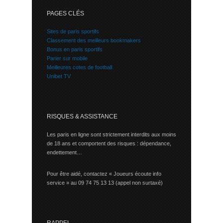
PAGES CLÉS
Sites de paris sportifs
Classement des meilleurs bookmakers
Bonus en paris sportifs
Parier sur mobile
Meilleures cotes de football
Unibet TV
RISQUES & ASSISTANCE
Les paris en ligne sont strictement interdits aux moins
de 18 ans et comportent des risques : dépendance,
endettement…
Pour être aidé, contactez « Joueurs écoute info
service » au 09 74 75 13 13 (appel non surtaxé)