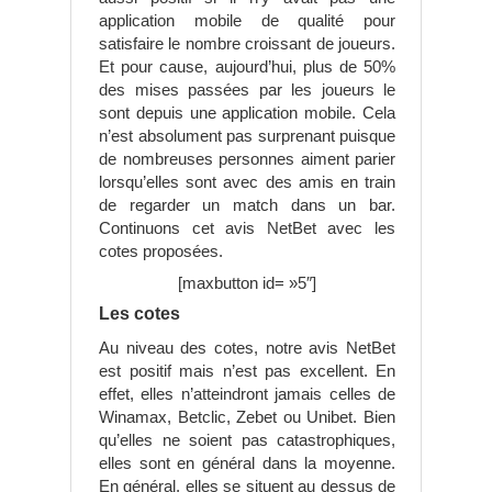
application mobile de qualité pour
satisfaire le nombre croissant de joueurs.
Et pour cause, aujourd’hui, plus de 50%
des mises passées par les joueurs le
sont depuis une application mobile. Cela
n’est absolument pas surprenant puisque
de nombreuses personnes aiment parier
lorsqu’elles sont avec des amis en train
de regarder un match dans un bar.
Continuons cet avis NetBet avec les
cotes proposées.
[maxbutton id= »5″]
Les cotes
Au niveau des cotes, notre avis NetBet
est positif mais n’est pas excellent. En
effet, elles n’atteindront jamais celles de
Winamax, Betclic, Zebet ou Unibet. Bien
qu’elles ne soient pas catastrophiques,
elles sont en général dans la moyenne.
En général, elles se situent au dessus de