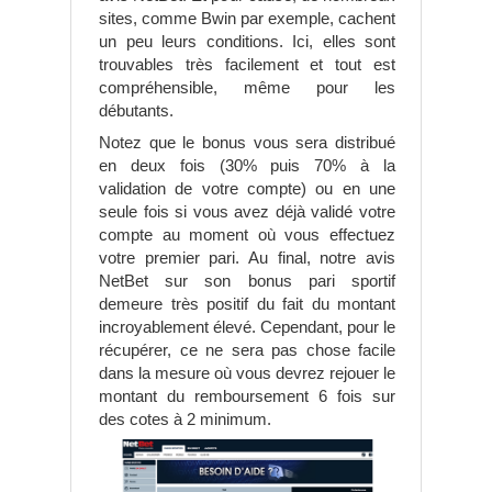
sites, comme Bwin par exemple, cachent
un peu leurs conditions. Ici, elles sont
trouvables très facilement et tout est
compréhensible, même pour les
débutants.
Notez que le bonus vous sera distribué
en deux fois (30% puis 70% à la
validation de votre compte) ou en une
seule fois si vous avez déjà validé votre
compte au moment où vous effectuez
votre premier pari. Au final, notre avis
NetBet sur son bonus pari sportif
demeure très positif du fait du montant
incroyablement élevé. Cependant, pour le
récupérer, ce ne sera pas chose facile
dans la mesure où vous devrez rejouer le
montant du remboursement 6 fois sur
des cotes à 2 minimum.