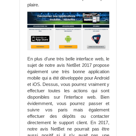
plaire.
En plus d’une très belle interface web, le
sujet de notre avis NetBet 2017 propose
également une très bonne application
mobile qui a été développée pour Android
et iOS. Dessus, vous pourrez vraiment y
effectuer toutes les actions qui sont
disponibles sur l’interface web. Bien
évidemment, vous pourrez passer et
suivre vos paris mais également
effectuer des dépôts ou contacter
directement le support client. En 2017,
notre avis NetBet ne pourrait pas être
aussi positif si il n’y avait pas une