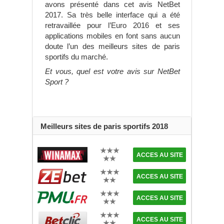
avons présenté dans cet avis NetBet
2017. Sa très belle interface qui a été
retravaillée pour l’Euro 2016 et ses
applications mobiles en font sans aucun
doute l’un des meilleurs sites de paris
sportifs du marché.
Et vous, quel est votre avis sur NetBet
Sport ?
Meilleurs sites de paris sportifs 2018
★★★
ACCES AU SITE
★★
★★★
ACCES AU SITE
★★
★★★
ACCES AU SITE
★★
★★★
ACCES AU SITE
★★