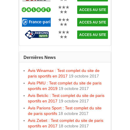
★★★
ACCES AU SITE
★★
★★★
ACCES AU SITE
★★
★★★
ACCES AU SITE
★★
Dernières News
Avis Winamax : Test complet du site de
paris sportifs en 2017
19 octobre 2017
Avis PMU : Test complet du site de paris
sportifs en 2019
19 octobre 2017
Avis Betclic : Test complet du site de paris
sportifs en 2017
19 octobre 2017
Avis Parions Sport : Test complet du site
de paris sportifs
18 octobre 2017
Avis Zebet : Test complet du site de paris
sportifs en 2017
18 octobre 2017