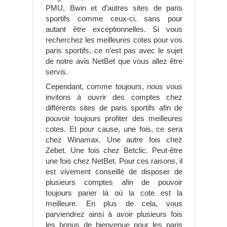
PMU, Bwin et d’autres sites de paris
sportifs comme ceux-ci, sans pour
autant être exceptionnelles. Si vous
recherchez les meilleures cotes pour vos
paris sportifs, ce n’est pas avec le sujet
de notre avis NetBet que vous allez être
servis.
Cependant, comme toujours, nous vous
invitons à ouvrir des comptes chez
différents sites de paris sportifs afin de
pouvoir toujours profiter des meilleures
cotes. Et pour cause, une fois, ce sera
chez Winamax. Une autre fois chez
Zebet. Une fois chez Betclic. Peut-être
une fois chez NetBet. Pour ces raisons, il
est vivement conseillé de disposer de
plusieurs comptes afin de pouvoir
toujours parier là où la cote est la
meilleure. En plus de cela, vous
parviendrez ainsi à avoir plusieurs fois
les bonus de bienvenue pour les paris