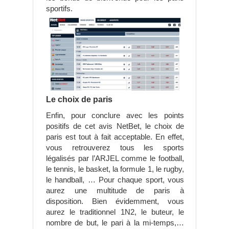
sportifs.
Le choix de paris
Enfin, pour conclure avec les points
positifs de cet avis NetBet, le choix de
paris est tout à fait acceptable. En effet,
vous retrouverez tous les sports
légalisés par l’ARJEL comme le football,
le tennis, le basket, la formule 1, le rugby,
le handball, … Pour chaque sport, vous
aurez une multitude de paris à
disposition. Bien évidemment, vous
aurez le traditionnel 1N2, le buteur, le
nombre de but, le pari à la mi-temps,…