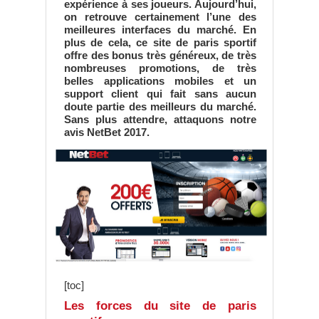
expérience à ses joueurs. Aujourd’hui,
on retrouve certainement l’une des
meilleures interfaces du marché. En
plus de cela, ce site de paris sportif
offre des bonus très généreux, de très
nombreuses promotions, de très
belles applications mobiles et un
support client qui fait sans aucun
doute partie des meilleurs du marché.
Sans plus attendre, attaquons notre
avis NetBet 2017.
[toc]
Les forces du site de paris