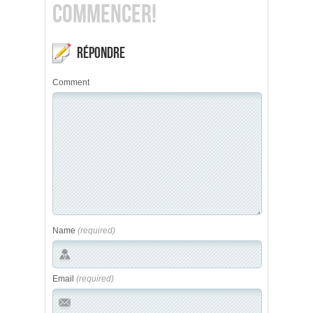
COMMENCER!
RÉPONDRE
Comment
Name
(required)
Email
(required)