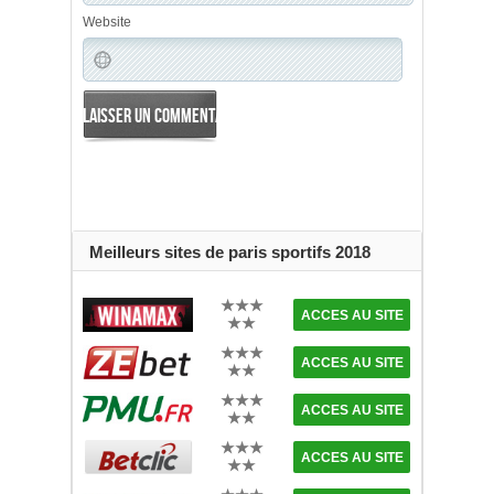
Website
Meilleurs sites de paris sportifs 2018
★★★
ACCES AU SITE
★★
★★★
ACCES AU SITE
★★
★★★
ACCES AU SITE
★★
★★★
ACCES AU SITE
★★