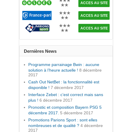
★★★
ACCES AU SITE
★★
★★★
ACCES AU SITE
★★
★★★
ACCES AU SITE
★★
Dernières News
Programme parrainage Bwin : aucune
solution à l’heure actuelle !
8 décembre
2017
Cash Out NetBet : la fonctionnalité est
disponible !
7 décembre 2017
Interface Zebet : c’est correct mais sans
plus !
6 décembre 2017
Pronostic et composition Bayern PSG 5
décembre 2017.
5 décembre 2017
Promotions Parions Sport : sont elles
nombreuses et de qualité ?
4 décembre
2017