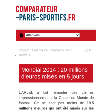
22 juin 2014 par
l'équipe Comparateur-paris-
0
sportifs.fr.
Mondial 2014 : 20 millions
d’euros misés en 5 jours
L’ARJEL a fait remonter des chiffres
impressionnants sur la Coupe du Monde de
football. Ce ne sont pas moins de
19.5
millions d’euros qui ont été misés sur les