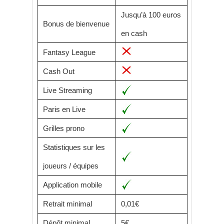
Jusqu’à 100 euros
Bonus de bienvenue
en cash
Fantasy League
Cash Out
Live Streaming
Paris en Live
Grilles prono
Statistiques sur les
joueurs / équipes
Application mobile
Retrait minimal
0,01€
Dépôt minimal
5€