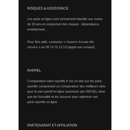
RISQUES & ASSISTANCE
Les paris en ligne sont strictement interdits aux moins
de 18 ans et comportent des risques : dépendance,
endettement…
Pour être aidé, contactez « Joueurs écoute info
service » au 09 74 75 13 13 (appel non surtaxé)
RAPPEL
Comparateur-sites-sportifs.fr est un site sur les paris
sportifs comprenant un comparateur des meilleurs sites
pour le pari sportif en ligne (autorisés par l’ARJEL) ainsi
que de l’actualité et les astuces pour optimiser ses
paris sportifs en ligne.
PARTENARIAT ET AFFILIATION