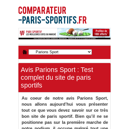
Avis Parions Sport : Test
complet du site de paris
sportifs
Au coeur de notre avis Parions Sport,
nous allons aujourd’hui vous présenter
tout ce que vous devez savoir sur ce très
bon site de paris sportif. Bien qu’il ne se
positionne pas sur la première marche de
notre podium, il occupe malgré tout une