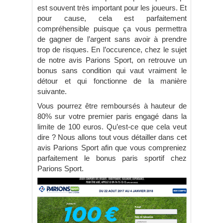
est souvent très important pour les joueurs. Et
pour cause, cela est parfaitement
compréhensible puisque ça vous permettra
de gagner de l’argent sans avoir à prendre
trop de risques. En l’occurence, chez le sujet
de notre avis Parions Sport, on retrouve un
bonus sans condition qui vaut vraiment le
détour et qui fonctionne de la manière
suivante.
Vous pourrez être remboursés à hauteur de
80% sur votre premier paris engagé dans la
limite de 100 euros. Qu’est-ce que cela veut
dire ? Nous allons tout vous détailler dans cet
avis Parions Sport afin que vous compreniez
parfaitement le bonus paris sportif chez
Parions Sport.