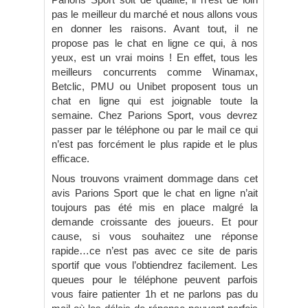
pas le meilleur du marché et nous allons vous
en donner les raisons. Avant tout, il ne
propose pas le chat en ligne ce qui, à nos
yeux, est un vrai moins ! En effet, tous les
meilleurs concurrents comme Winamax,
Betclic, PMU ou Unibet proposent tous un
chat en ligne qui est joignable toute la
semaine. Chez Parions Sport, vous devrez
passer par le téléphone ou par le mail ce qui
n’est pas forcément le plus rapide et le plus
efficace.
Nous trouvons vraiment dommage dans cet
avis Parions Sport que le chat en ligne n’ait
toujours pas été mis en place malgré la
demande croissante des joueurs. Et pour
cause, si vous souhaitez une réponse
rapide…ce n’est pas avec ce site de paris
sportif que vous l’obtiendrez facilement. Les
queues pour le téléphone peuvent parfois
vous faire patienter 1h et ne parlons pas du