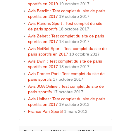
sportifs en 2019
19 octobre 2017
Avis Betclic : Test complet du site de paris
sportifs en 2017
19 octobre 2017
Avis Parions Sport : Test complet du site
de paris sportifs
18 octobre 2017
Avis Zebet : Test complet du site de paris
sportifs en 2017
18 octobre 2017
Avis NetBet Sport : Test complet du site de
paris sportifs en 2017
18 octobre 2017
Avis Bwin : Test complet du site de paris
sportifs en 2017
18 octobre 2017
Avis France Pari : Test complet du site de
paris sportifs
17 octobre 2017
Avis JOA Online : Test complet du site de
paris sportifs
17 octobre 2017
Avis Unibet : Test complet du site de paris
sportifs en 2017
19 octobre 2013
France Pari Sportif
1 mars 2013