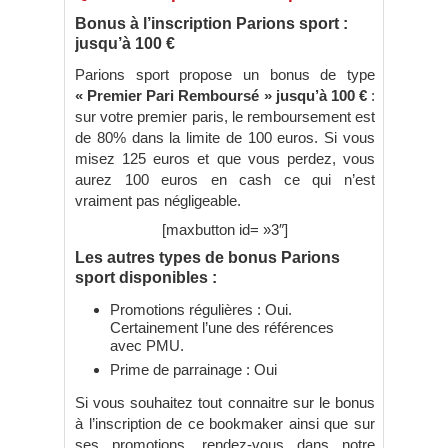
Bonus à l’inscription Parions sport :
jusqu’à 100 €
Parions sport propose un bonus de type
« Premier Pari Remboursé » jusqu’à 100 €
:
sur votre premier paris, le remboursement est
de 80% dans la limite de 100 euros. Si vous
misez 125 euros et que vous perdez, vous
aurez 100 euros en cash ce qui n’est
vraiment pas négligeable.
[maxbutton id= »3″]
Les autres types de bonus Parions
sport disponibles :
Promotions régulières : Oui.
Certainement l’une des références
avec PMU.
Prime de parrainage : Oui
Si vous souhaitez tout connaitre sur le bonus
à l’inscription de ce bookmaker ainsi que sur
ses promotions, rendez-vous dans notre