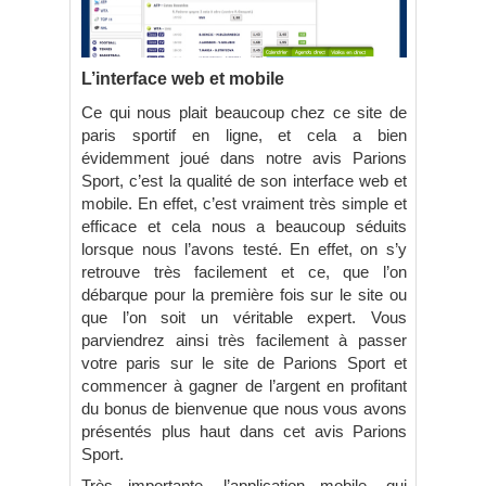
L’interface web et mobile
Ce qui nous plait beaucoup chez ce site de
paris sportif en ligne, et cela a bien
évidemment joué dans notre avis Parions
Sport, c’est la qualité de son interface web et
mobile. En effet, c’est vraiment très simple et
efficace et cela nous a beaucoup séduits
lorsque nous l’avons testé. En effet, on s’y
retrouve très facilement et ce, que l’on
débarque pour la première fois sur le site ou
que l’on soit un véritable expert. Vous
parviendrez ainsi très facilement à passer
votre paris sur le site de Parions Sport et
commencer à gagner de l’argent en profitant
du bonus de bienvenue que nous vous avons
présentés plus haut dans cet avis Parions
Sport.
Très importante, l’application mobile, qui