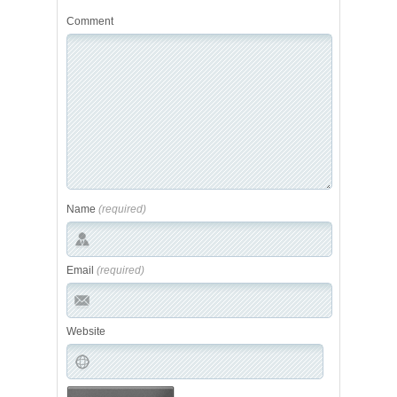
Comment
Name
(required)
Email
(required)
Website