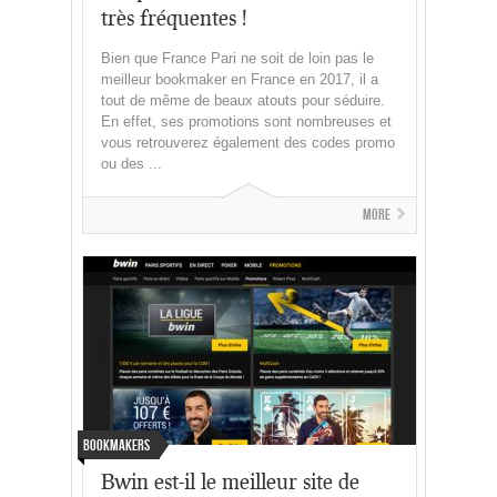
très fréquentes !
Bien que France Pari ne soit de loin pas le
meilleur bookmaker en France en 2017, il a
tout de même de beaux atouts pour séduire.
En effet, ses promotions sont nombreuses et
vous retrouverez également des codes promo
ou des ...
More
Bookmakers
Bwin est-il le meilleur site de