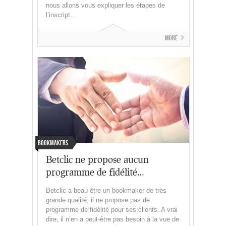
nous allons vous expliquer les étapes de
l’inscript...
More
Bookmakers
Betclic ne propose aucun
programme de fidélité…
Betclic a beau être un bookmaker de très
grande qualité, il ne propose pas de
programme de fidélité pour ses clients. A vrai
dire, il n’en a peut-être pas besoin à la vue de