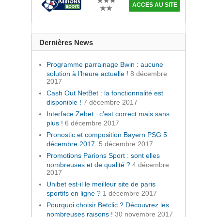
★★★
ACCES AU SITE
★★
Dernières News
Programme parrainage Bwin : aucune
solution à l’heure actuelle !
8 décembre
2017
Cash Out NetBet : la fonctionnalité est
disponible !
7 décembre 2017
Interface Zebet : c’est correct mais sans
plus !
6 décembre 2017
Pronostic et composition Bayern PSG 5
décembre 2017.
5 décembre 2017
Promotions Parions Sport : sont elles
nombreuses et de qualité ?
4 décembre
2017
Unibet est-il le meilleur site de paris
sportifs en ligne ?
1 décembre 2017
Pourquoi choisir Betclic ? Découvrez les
nombreuses raisons !
30 novembre 2017