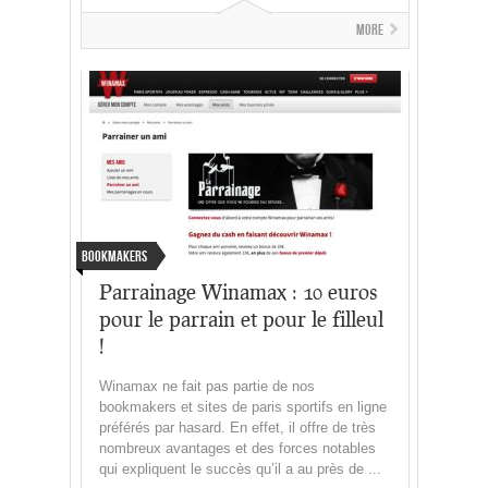
More
Bookmakers
Parrainage Winamax : 10 euros
pour le parrain et pour le filleul
!
Winamax ne fait pas partie de nos
bookmakers et sites de paris sportifs en ligne
préférés par hasard. En effet, il offre de très
nombreux avantages et des forces notables
qui expliquent le succès qu’il a au près de ...