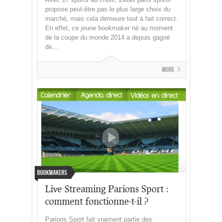
propose peut-être pas le plus large choix du
marché, mais cela demeure tout à fait correct.
En effet, ce jeune bookmaker né au moment
de la coupe du monde 2014 a depuis gagné
de...
More
Bookmakers
Live Streaming Parions Sport :
comment fonctionne-t-il ?
Parions Sport fait vraiment partie des