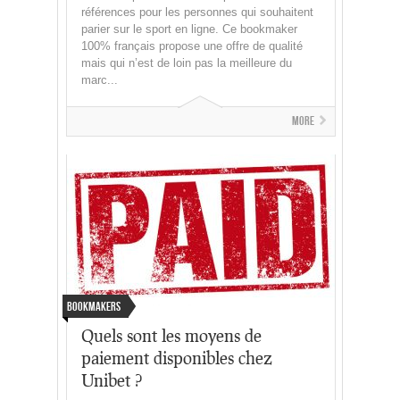
références pour les personnes qui souhaitent
parier sur le sport en ligne. Ce bookmaker
100% français propose une offre de qualité
mais qui n’est de loin pas la meilleure du
marc...
More
Bookmakers
Quels sont les moyens de
paiement disponibles chez
Unibet ?