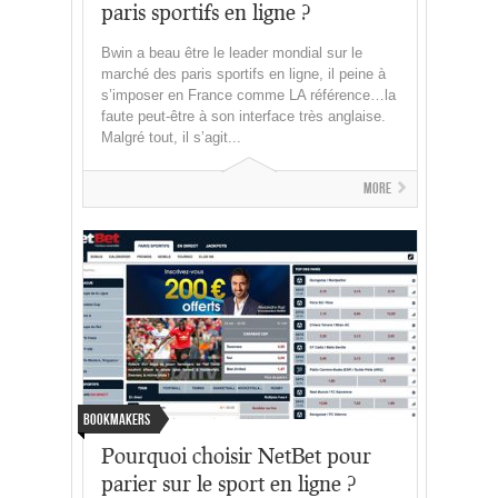
paris sportifs en ligne ?
Bwin a beau être le leader mondial sur le
marché des paris sportifs en ligne, il peine à
s’imposer en France comme LA référence…la
faute peut-être à son interface très anglaise.
Malgré tout, il s’agit...
More
Bookmakers
Pourquoi choisir NetBet pour
parier sur le sport en ligne ?