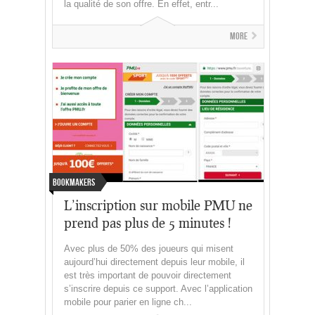
la qualité de son offre. En effet, entr...
More
Bookmakers
L’inscription sur mobile PMU ne
prend pas plus de 5 minutes !
Avec plus de 50% des joueurs qui misent
aujourd’hui directement depuis leur mobile, il
est très important de pouvoir directement
s’inscrire depuis ce support. Avec l’application
mobile pour parier en ligne ch...