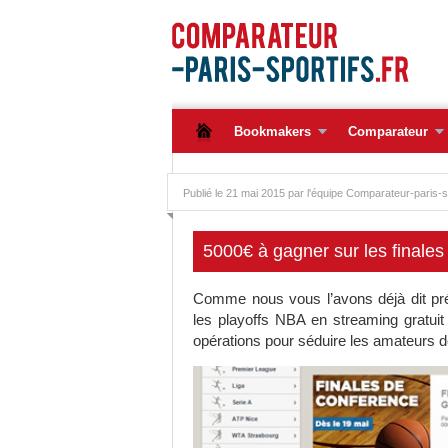
Bookmakers
Comparateur
Publié le
21 mai 2015 par
l'équipe Comparateur-paris-spo
5000€ à gagner sur les final
Comme nous vous l’avons déjà dit pré
les playoffs NBA en streaming gratuit 
opérations pour séduire les amateurs de