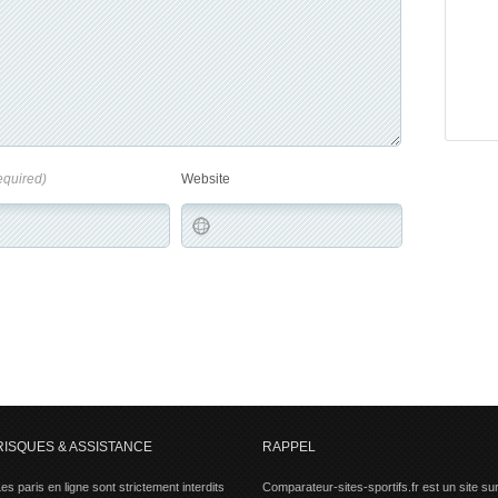
equired)
Website
RISQUES & ASSISTANCE
RAPPEL
es paris en ligne sont strictement interdits
Comparateur-sites-sportifs.fr est un site su