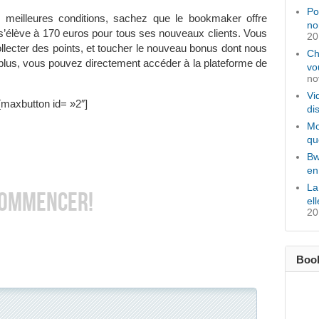
Po
meilleures conditions, sachez que le bookmaker offre
no
’élève à 170 euros pour tous ses nouveaux clients. Vous
20
lecter des points, et toucher le nouveau bonus dont nous
Ch
 plus, vous pouvez directement accéder à la plateforme de
vo
no
Vi
[maxbutton id= »2″]
di
Mo
qu
Bw
en
La
COMMENCER!
el
20
Boo