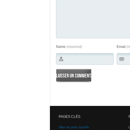
Name
(required)
Email
(r
PAGES CLÉS
Sites de paris sportifs
L