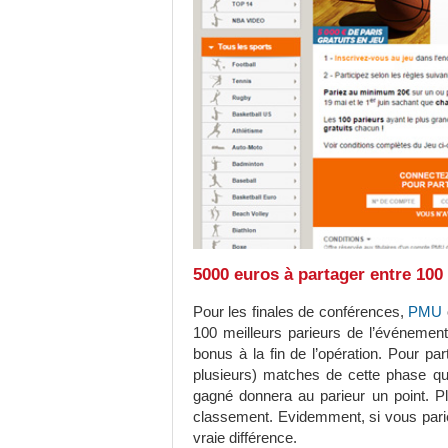
5000 euros à partager entre 100
Pour les finales de conférences,
PMU
100 meilleurs parieurs de l’événemen
bonus à la fin de l’opération. Pour pa
plusieurs) matches de cette phase qui
gagné donnera au parieur un point. Plu
classement. Evidemment, si vous pariez
vraie différence.