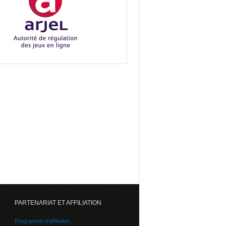
PARTENARIAT ET AFFILIATION
r
Programme d’affiliation