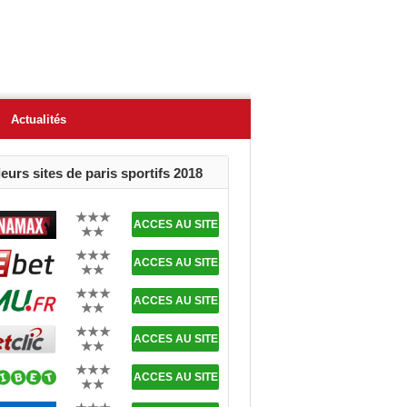
Actualités
leurs sites de paris sportifs 2018
★★★
ACCES AU SITE
★★
★★★
ACCES AU SITE
★★
★★★
ACCES AU SITE
★★
★★★
ACCES AU SITE
★★
★★★
ACCES AU SITE
★★