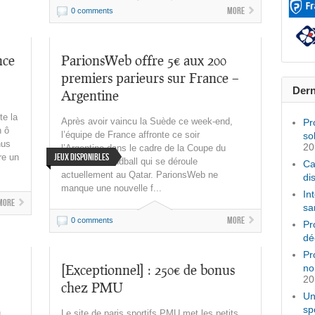
More
0 comments
nce
ParionsWeb offre 5€ aux 200
premiers parieurs sur France –
Dern
Argentine
te la
Après avoir vaincu la Suède ce week-end,
Pr
h ô
l’équipe de France affronte ce soir
so
nus
20
l’Argentine dans le cadre de la Coupe du
Jeux disponibles
re un
Monde de handball qui se déroule
Ca
actuellement au Qatar. ParionsWeb ne
di
manque une nouvelle f...
In
More
sa
More
0 comments
Pr
dé
Pr
[Exceptionnel] : 250€ de bonus
no
20
chez PMU
Un
sp
u
Le site de paris sportifs PMU met les petits