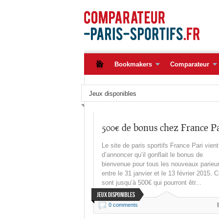
Bookmakers
Comparateur
Jeux disponibles
500€ de bonus chez France Pa
Le site de paris sportifs France Pari vient
d’annoncer qu’il gonflait le bonus de
bienvenue pour tous les nouveaux parieu
entre le 31 janvier et le 13 février 2015. 
sont jusqu’à 500€ qui pourront êtr...
Jeux disponibles
0 comments