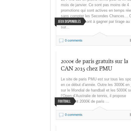
mois de janvier. Ce sont pas moins de 4
promotions qui sont actives en temps rée
sans compter les Secondes Chances… O
Jeux disponibles
les 3000€ qui sont à gagner par tirage au 
sur...
0 comments
2000€ de paris gratuits sur la
CAN 2015 chez PMU
Le site de paris PMU est sur tous les spo
en ce début d’année. Outre les 3000€ en 
sur le Mondial de handball et les 5000€ s
l’Open d’Australie de tennis, il propose
Football
également 2000€ de paris ...
0 comments