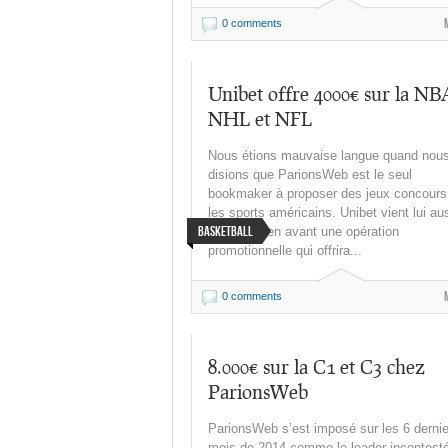
0 comments
Unibet offre 4000€ sur la NB
NHL et NFL
Nous étions mauvaise langue quand nou
disions que ParionsWeb est le seul
bookmaker à proposer des jeux concours
les sports américains. Unibet vient lui au
Basketball
de mettre en avant une opération
promotionnelle qui offrira...
0 comments
8.000€ sur la C1 et C3 chez
ParionsWeb
ParionsWeb s’est imposé sur les 6 dernie
mois de 2014 comme le leader incontest