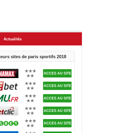
Actualités
leurs sites de paris sportifs 2018
★★★
ACCES AU SITE
★★
★★★
ACCES AU SITE
★★
★★★
ACCES AU SITE
★★
★★★
ACCES AU SITE
★★
★★★
ACCES AU SITE
★★