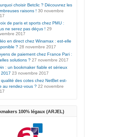
urquoi choisir Betclic ? Découvrez les
mbreuses raisons !
30 novembre
17
oix de paris et sports chez PMU :
us ne serez pas déçus !
29
vembre 2017
déo en direct chez Winamax : est-elle
sponible ?
28 novembre 2017
yens de paiement chez France Pari :
elles solutions ?
27 novembre 2017
in : un bookmaker fiable et sérieux
 2017
23 novembre 2017
 qualité des cotes chez NetBet est-
le au rendez-vous ?
22 novembre
17
kmakers 100% légaux (ARJEL)