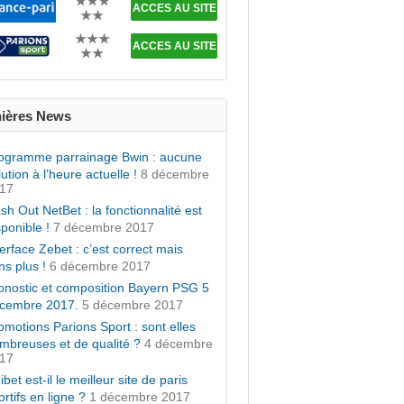
★★★
ACCES AU SITE
★★
★★★
ACCES AU SITE
★★
ières News
ogramme parrainage Bwin : aucune
lution à l’heure actuelle !
8 décembre
17
sh Out NetBet : la fonctionnalité est
sponible !
7 décembre 2017
terface Zebet : c’est correct mais
ns plus !
6 décembre 2017
onostic et composition Bayern PSG 5
cembre 2017.
5 décembre 2017
omotions Parions Sport : sont elles
mbreuses et de qualité ?
4 décembre
17
ibet est-il le meilleur site de paris
ortifs en ligne ?
1 décembre 2017