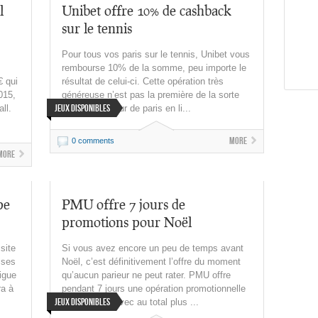
l
Unibet offre 10% de cashback
sur le tennis
Pour tous vos paris sur le tennis, Unibet vous
rembourse 10% de la somme, peu importe le
€ qui
résultat de celui-ci. Cette opération très
015,
généreuse n’est pas la première de la sorte
Jeux disponibles
ll.
chez l’opérateur de paris en li...
More
0 comments
More
pe
PMU offre 7 jours de
promotions pour Noël
 site
Si vous avez encore un peu de temps avant
 ses
Noël, c’est définitivement l’offre du moment
Ligue
qu’aucun parieur ne peut rater. PMU offre
ra à
pendant 7 jours une opération promotionnelle
Jeux disponibles
chaque jour, avec au total plus ...