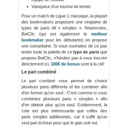
Vainqueur d’un tournoi de tennis
Pour un match de Ligue 1 classique, la plupart
des bookmakers proposent une vingtaine de
types de paris dit « simples ». Néanmoins,
BetClic (qui est également le
meilleur
bookmaker
pour les débutants) en propose
une soixantaine. Si vous souhaitez de ce pas
tester toute la palette de ce
type de paris
que
propose BetClic, n’hésitez pas à vous inscrire
directement ici,
100€ de bonus
sont à la clé!
Le pari combiné
Le pari combiné vous permet de choisir
plusieurs paris différents et les combiner afin
d’en former qu’un seul : C’est comme si vous
combiniez plusieurs paris « simples » afin
d’en obtenir plus qu’un seul. Evidemment, la
cote est plus intéressante que celles des
paris simples additionnés, car il suffit qu’un
seul pari échoue pour que le gain soit nul.