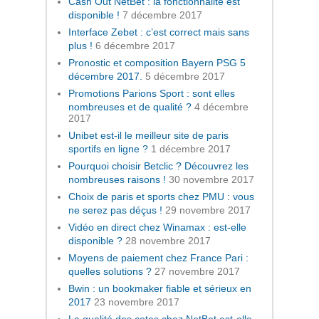
Cash Out NetBet : la fonctionnalité est
disponible !
7 décembre 2017
Interface Zebet : c’est correct mais sans
plus !
6 décembre 2017
Pronostic et composition Bayern PSG 5
décembre 2017.
5 décembre 2017
Promotions Parions Sport : sont elles
nombreuses et de qualité ?
4 décembre
2017
Unibet est-il le meilleur site de paris
sportifs en ligne ?
1 décembre 2017
Pourquoi choisir Betclic ? Découvrez les
nombreuses raisons !
30 novembre 2017
Choix de paris et sports chez PMU : vous
ne serez pas déçus !
29 novembre 2017
Vidéo en direct chez Winamax : est-elle
disponible ?
28 novembre 2017
Moyens de paiement chez France Pari :
quelles solutions ?
27 novembre 2017
Bwin : un bookmaker fiable et sérieux en
2017
23 novembre 2017