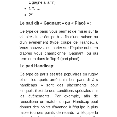
1 gagne à la fin)
N/N …
2/1 …
Le pari dit « Gagnant » ou « Placé » :
Ce type de paris vous permet de miser sur la
victoire d’une équipe à la fin d’une saison ou
d’un évènement (type coupe de France…).
Vous pouvez ainsi parier sur l’équipe qui sera
d’après vous championne (Gagnant) ou qui
terminera dans le Top 4 (pari placé).
Le pari
Handicap:
Ce type de paris est très populaires en rugby
et sur les sports américain: Les paris dit à «
handicaps » sont des placements pour
lesquels il existe des conditions spéciales sur
les évènements. Par exemple, afin de
rééquilibrer un match, un pari Handicap peut
donner des points d’avance à l’équipe la plus
faible (ou des points de retards à l’équipe la