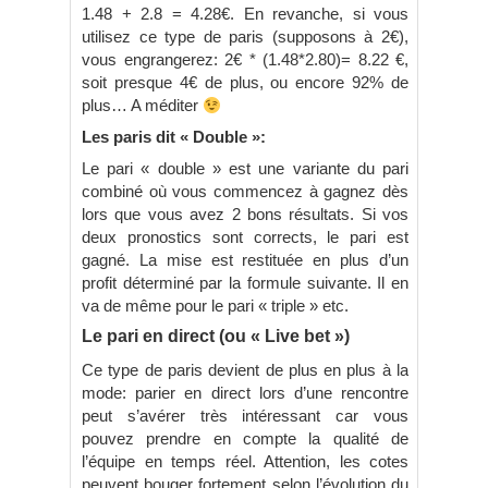
1.48 + 2.8 = 4.28€. En revanche, si vous
utilisez ce type de paris (supposons à 2€),
vous engrangerez: 2€ * (1.48*2.80)= 8.22 €,
soit presque 4€ de plus, ou encore 92% de
plus… A méditer
Les paris dit « Double »:
Le pari « double » est une variante du pari
combiné où vous commencez à gagnez dès
lors que vous avez 2 bons résultats. Si vos
deux pronostics sont corrects, le pari est
gagné. La mise est restituée en plus d’un
profit déterminé par la formule suivante. Il en
va de même pour le pari « triple » etc.
Le pari en direct (ou « Live bet »)
Ce type de paris devient de plus en plus à la
mode: parier en direct lors d’une rencontre
peut s’avérer très intéressant car vous
pouvez prendre en compte la qualité de
l’équipe en temps réel. Attention, les cotes
peuvent bouger fortement selon l’évolution du