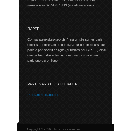
Pour être aidé, contactez « Joueurs écoute info
service » au 09 74 75 13 13 (appel non surtaxé)
RAPPEL
Comparateur-sites-sportifs.fr est un site sur les paris
sportifs comprenant un comparateur des meilleurs sites
pour le pari sportif en ligne (autorisés par l’ARJEL) ainsi
que de l’actualité et les astuces pour optimiser ses
paris sportifs en ligne.
PARTENARIAT ET AFFILIATION
Programme d’affiliation
Copyright © 2026 , Tous droits réservés.