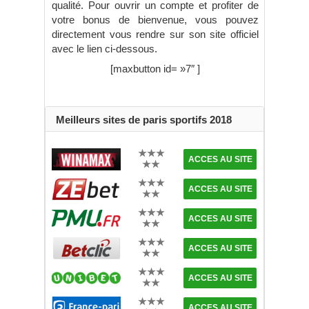
qualité. Pour ouvrir un compte et profiter de
votre bonus de bienvenue, vous pouvez
directement vous rendre sur son site officiel
avec le lien ci-dessous.
[maxbutton id= »7″ ]
Meilleurs sites de paris sportifs 2018
★★★
ACCES AU SITE
★★
★★★
ACCES AU SITE
★★
★★★
ACCES AU SITE
★★
★★★
ACCES AU SITE
★★
★★★
ACCES AU SITE
★★
★★★
ACCES AU SITE