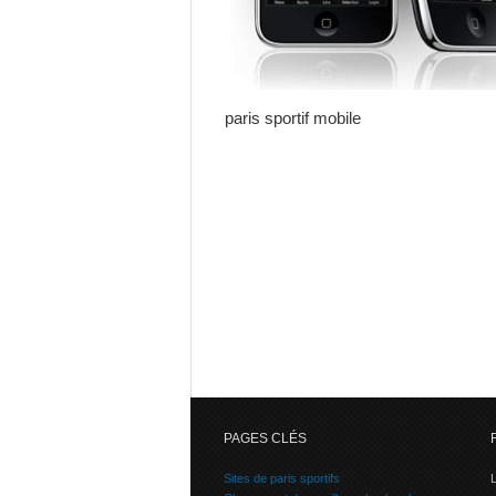
paris sportif mobile
PAGES CLÉS
Sites de paris sportifs
L