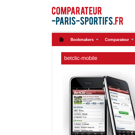
Bookmakers
Comparateur
betclic-mobile