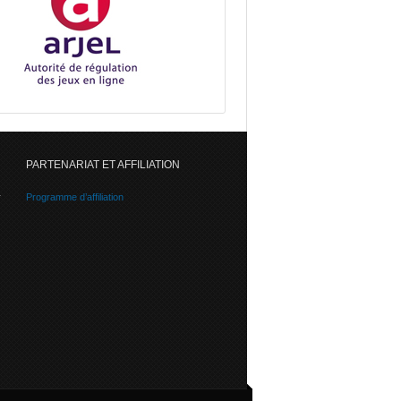
PARTENARIAT ET AFFILIATION
r
Programme d’affiliation