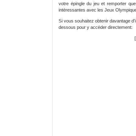
votre épingle du jeu et remporter qu
intéressantes avec les Jeux Olympique
Si vous souhaitez obtenir davantage d’i
dessous pour y accéder directement: