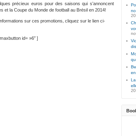
elques précieux euros pour des saisons qui s’annoncent
Po
s et la Coupe du Monde de football au Brésil en 2014!
no
20
nformations sur ces promotions, cliquez sur le lien ci-
Ch
vo
no
[maxbutton id= »6″ ]
Vi
di
Mo
qu
Bw
en
La
el
20
Boo