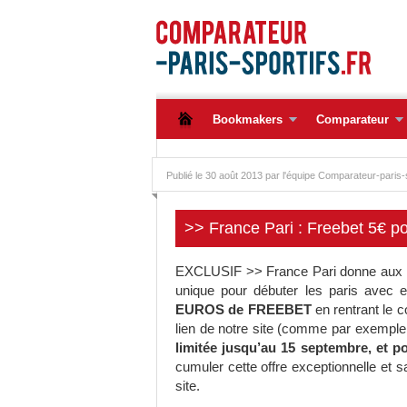
Bookmakers
Comparateur
Publié le
30 août 2013 par
l'équipe Comparateur-paris-sp
>> France Pari : Freebet 5€ po
EXCLUSIF >> France Pari donne aux in
unique pour débuter les paris avec e
EUROS de FREEBET
en rentrant le 
lien de notre site (comme par exempl
limitée jusqu’au 15 septembre, et p
cumuler cette offre exceptionnelle et 
site.