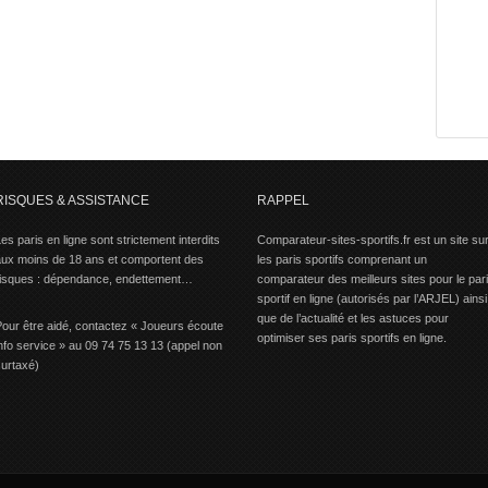
RISQUES & ASSISTANCE
RAPPEL
es paris en ligne sont strictement interdits
Comparateur-sites-sportifs.fr est un site su
aux moins de 18 ans et comportent des
les paris sportifs comprenant un
risques : dépendance, endettement…
comparateur des meilleurs sites pour le pari
sportif en ligne (autorisés par l’ARJEL) ainsi
que de l’actualité et les astuces pour
our être aidé, contactez « Joueurs écoute
optimiser ses paris sportifs en ligne.
nfo service » au 09 74 75 13 13 (appel non
surtaxé)